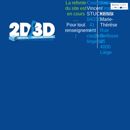
La refonte
Coordonnateur
Site
du site est
Vincent
d’implantation
en cours
STUCKENS
Institut
…
04/230
Marie-
Pour tout
41
Thérèse
renseignement
18
Rue
:
cta@imt-
Delfosse
liege.be
25
4000
Liège